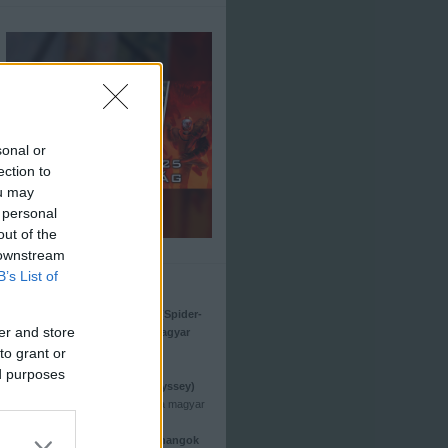
sonal or
ection to
ou may
 personal
out of the
 downstream
B’s List of
Friss
Pókember - Vadonatúj nap (Spider-
er and store
Man: Brand New Day) - a magyar
hangok
to grant or
Kritika: Motor City
ed purposes
Kritika: Odüsszeia (The Odyssey)
Odüsszeia (The Odyssey) - a magyar
hangok
Vaiana (Moana) - a magyar hangok