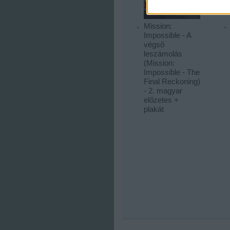
Mission:
Impossible - A
végső
leszámolás
(Mission:
Impossible - The
Final Reckoning)
- 2. magyar
előzetes +
plakát