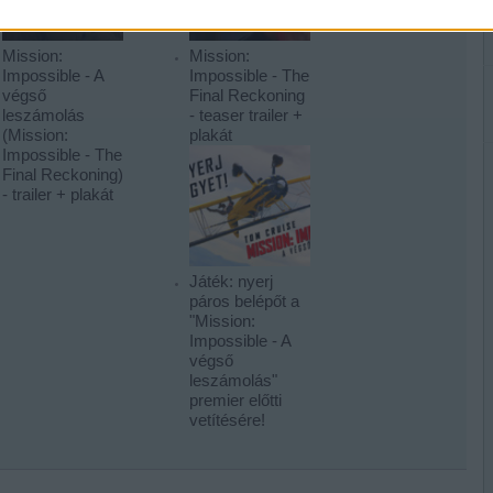
Mission:
Mission:
Impossible - A
Impossible - The
végső
Final Reckoning
leszámolás
- teaser trailer +
(Mission:
plakát
Impossible - The
Final Reckoning)
- trailer + plakát
Játék: nyerj
páros belépőt a
"Mission:
Impossible - A
végső
leszámolás"
premier előtti
vetítésére!