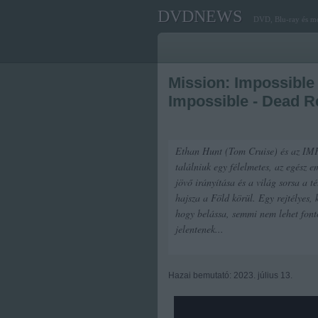
DVDNEWS
DVD, Blu-ray és mo
Mission: Impossible
Impossible - Dead R
Ethan Hunt (Tom Cruise) és az IMF 
találniuk egy félelmetes, az egész e
jövő irányítása és a világ sorsa a t
hajsza a Föld körül. Egy rejtélyes,
hogy belássa, semmi nem lehet font
jelentenek...
Hazai bemutató: 2023. július 13.