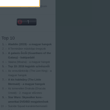
E-mail
dvdnewshu[kukac]gmail[pont]com
Top 10
Aladdin (2019) - a magyar hangok
A Terminátor másképp öregszik
A galaxis őrzői (Guardians of the
Galaxy) - bakiparádé
Vaiana (Moana) - a magyar hangok
Top 10: 2016 legjobb színésznői
Az oroszlánkirály (The Lion King) - a
magyar hangok
A kis hableány (The Little
Mermaid) - a magyar hangok
Az ismeretlen Drakula (Dracula
Untold) - 2. magyar előzetes
Star Wars: Skywalker kora -
amerikai DVD/BD megjelenések
Suicide Squad-karakterbemutató: