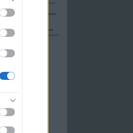
Minyonok és szörnyek (Minions &
Monsters) - a magyar hangok
Meghívás (The Invite) - a magyar
hangok
Kritika: Supergirl (2026)
Toy Story 5 - a magyar hangok
Kritika: A leleplezés napja (Disclosure
Day)