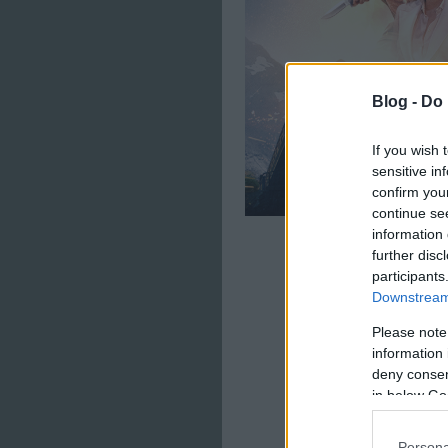
Blog -
Do 
If you wish 
sensitive in
confirm you
continue se
information 
further disc
participants
Downstream 
Please note
information 
deny consent
in below Go
Persona