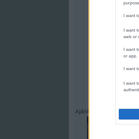
purpose
I want 
I want t
web or d
I want t
or app.
I want t
I want t
authenti
Ajánlott bejegyzések: