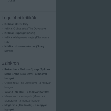
Joker
Legutóbbi kritikák
Kritika: Motor City
Kritika: Odüsszeia (The Odyssey)
Kritika: Supergirl (2026)
Kritika: A leleplezés napja (Disclosure
Day)
Kritika: Horrorra akadva (Scary
Movie)
Szinkron
Pókember - Vadonatúj nap (Spider-
Man: Brand New Day) - a magyar
hangok
Odüsszeia (The Odyssey) - a magyar
hangok
Vaiana (Moana) - a magyar hangok
Minyonok és szörnyek (Minions &
Monsters) - a magyar hangok
Meghívás (The Invite) - a magyar
hangok