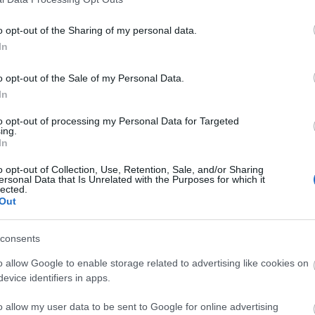
o opt-out of the Sharing of my personal data.
In
o opt-out of the Sale of my Personal Data.
akát
poster
Mission Impossible
Tom Cruise
Simon Pegg
UIP
Hayley Atwell
Cary Elwes
In
s
Christopher McQuarrie
Mark Gatiss
Rebecca Ferguson
Vanessa Kirby
Shea
i Morales
Frederick Schmidt
Mariela Garriga
Charles Parnell
Greg Tarzan Davis
|
to opt-out of processing my Personal Data for Targeted
ing.
In
sználói tartalomnak minősülnek, értük a
szolgáltatás technikai
üzemeltetője semmilyen felelősséget nem vállal, azokat nem
Részletek a
Felhasználási feltételekben
és az
adatvédelmi tájékoztatóban
.
o opt-out of Collection, Use, Retention, Sale, and/or Sharing
ersonal Data that Is Unrelated with the Purposes for which it
lected.
Out
consents
o allow Google to enable storage related to advertising like cookies on
evice identifiers in apps.
o allow my user data to be sent to Google for online advertising