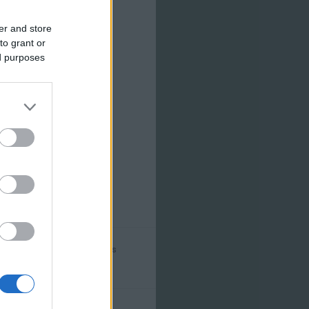
er and store
to grant or
ed purposes
E-mail