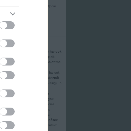
dvdnewshu[kukac]gmail[pont]com
Top 10
Aladdin (2019) - a magyar hangok
A Terminátor másképp öregszik
A galaxis őrzői (Guardians of the
Galaxy) - bakiparádé
Vaiana (Moana) - a magyar hangok
Top 10: 2016 legjobb színésznői
Az oroszlánkirály (The Lion King) - a
magyar hangok
A kis hableány (The Little
Mermaid) - a magyar hangok
Az ismeretlen Drakula (Dracula
Untold) - 2. magyar előzetes
Star Wars: Skywalker kora -
amerikai DVD/BD megjelenések
Suicide Squad-karakterbemutató:
Joker