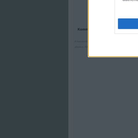
Kommentek:
A hozzászólások a
vonatkozó jogszabályok
értelmében felha
ellenőrzi. Kifogás esetén forduljon a blog szerkesztőjéhez. 