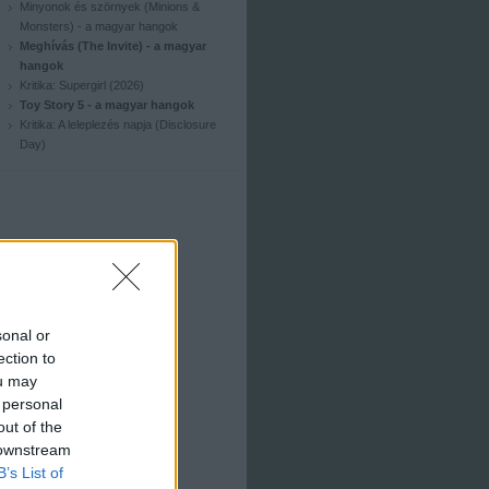
Minyonok és szörnyek (Minions &
Monsters) - a magyar hangok
Meghívás (The Invite) - a magyar
hangok
Kritika: Supergirl (2026)
Toy Story 5 - a magyar hangok
Kritika: A leleplezés napja (Disclosure
Day)
sonal or
ection to
ou may
 personal
out of the
 downstream
B’s List of