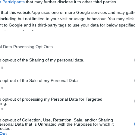
Participants
that may further disclose it to other third parties.
 that this website/app uses one or more Google services and may gath
including but not limited to your visit or usage behaviour. You may click 
 to Google and its third-party tags to use your data for below specifi
ogle consent section.
l Data Processing Opt Outs
o opt-out of the Sharing of my personal data.
In
o opt-out of the Sale of my Personal Data.
In
to opt-out of processing my Personal Data for Targeted
ing.
akát
poster
Star Wars
Walt Disney
Sigourney Weaver
Jon Favreau
Fórum Hungary
In
cal
The Mandalorian
A mandalóri és Grogu
|
o opt-out of Collection, Use, Retention, Sale, and/or Sharing
ersonal Data that Is Unrelated with the Purposes for which it
lected.
Out