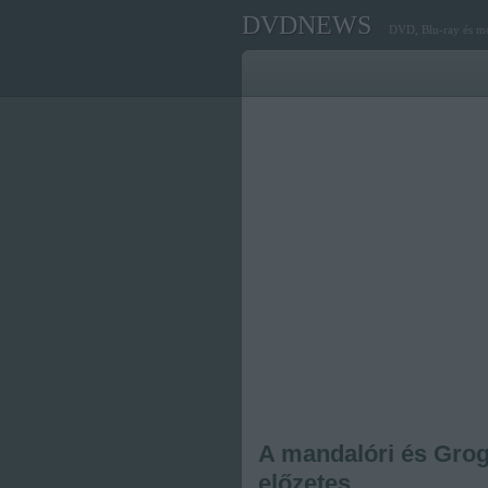
DVDNEWS
DVD, Blu-ray és mo
A mandalóri és Grog
előzetes