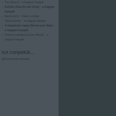
Toy Story 5 - a magyar hangok
Szürke zóna (In the Grey) - a magyar
hangok
Backrooms - Hátsó szobák
(Backrooms) - a magyar hangok
A leleplezés napja (Disclosure Day) -
a magyar hangok
Horrorra akadva (Scary Movie) - a
magyar hangok
Azt csiripeltük...
@dvdnewshu tweetek