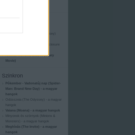
Legutóbbi kritikák
Kritika: Motor City
Kritika: Odüsszeia (The Odyssey)
Kritika: Supergirl (2026)
Kritika: A leleplezés napja (Disclosure
Day)
Kritika: Horrorra akadva (Scary
Movie)
Szinkron
Pókember - Vadonatúj nap (Spider-
Man: Brand New Day) - a magyar
hangok
Odüsszeia (The Odyssey) - a magyar
hangok
Vaiana (Moana) - a magyar hangok
Minyonok és szörnyek (Minions &
Monsters) - a magyar hangok
Meghívás (The Invite) - a magyar
hangok