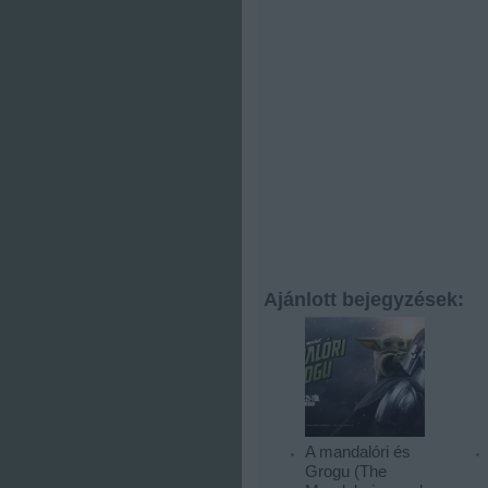
Ajánlott bejegyzések:
A mandalóri és
Grogu (The