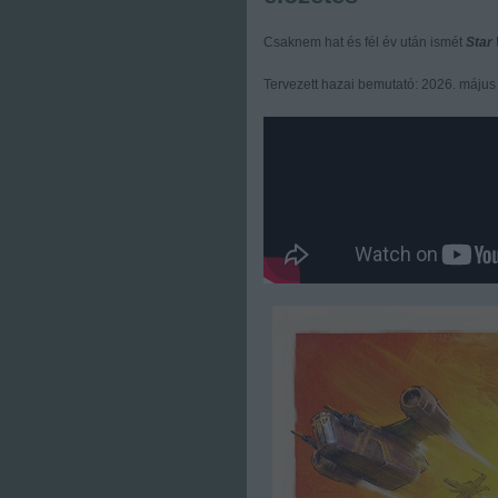
Csaknem hat és fél év után ismét
Star
Tervezett hazai bemutató: 2026. május