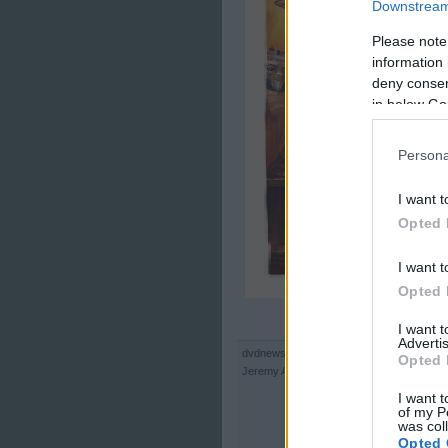
Downstream 
Please note
information 
deny consent
in below Go
Persona
I want t
Opted 
I want t
Opted 
I want 
Advertis
dvdnews
| 2025.10.15. 04:03 | Címkék:
pl
Opted 
Jeremy Allen White
Dave Filoni
Pedro Pas
I want t
of my P
was col
Opted 