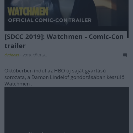
[SDCC 2019]: Watchmen - Comic-Con
trailer
dvdnews
•
2019. július 20.
Októberben indul az HBO új saját gyártású
sorozata, a
Damon Lindelof
gondozásában készülő
Watchmen
.