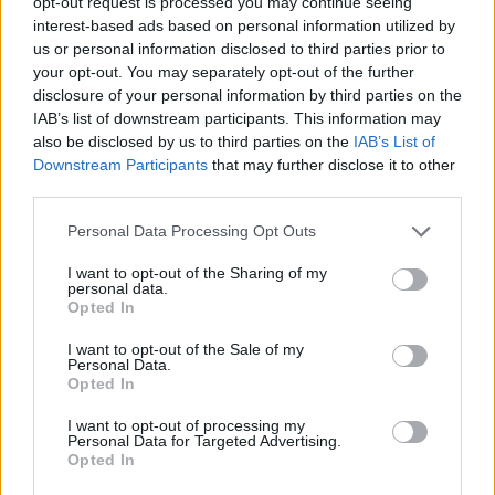
opt-out request is processed you may continue seeing
interest-based ads based on personal information utilized by
[SDCC 2022]: Dungeons & Dragons:
us or personal information disclosed to third parties prior to
Betyárbecsület (Dungeons &
your opt-out. You may separately opt-out of the further
disclosure of your personal information by third parties on the
Dragons: Honor Among Thieves) -
IAB’s list of downstream participants. This information may
trailer + plakát
also be disclosed by us to third parties on the
IAB’s List of
Downstream Participants
that may further disclose it to other
dvdnews
•
2022. július 23.
third parties.
Please note that this website/app uses one or more Google
Personal Data Processing Opt Outs
Tervezett hazai bemutató:
2023. március 2.
2023.
services and may gather and store information including but
április 6.
2023. március 30.
not limited to your visit or usage behaviour. You may click to
I want to opt-out of the Sharing of my
personal data.
grant or deny consent to Google and its third-party tags to
Opted In
use your data for below specified purposes in below Google
consent section.
I want to opt-out of the Sale of my
Personal Data.
Opted In
I want to opt-out of processing my
Personal Data for Targeted Advertising.
Opted In