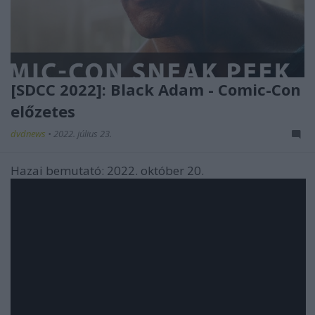
[SDCC 2022]: Black Adam - Comic-Con
előzetes
dvdnews
•
2022. július 23.
Hazai bemutató: 2022. október 20.