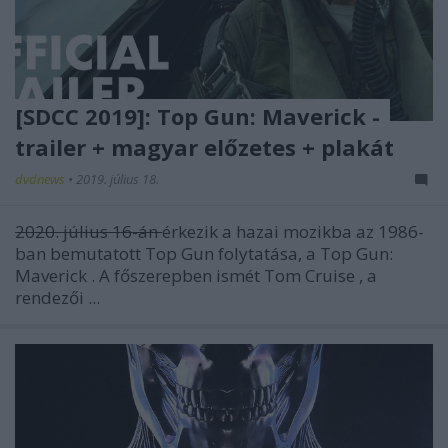
[SDCC 2019]: Top Gun: Maverick -
trailer + magyar előzetes + plakát
dvdnews
•
2019. július 18.
2020. július 16-án
érkezik a hazai mozikba az 1986-
ban bemutatott
Top Gun
folytatása, a
Top Gun:
Maverick
. A főszerepben ismét
Tom Cruise
, a
rendezői ...