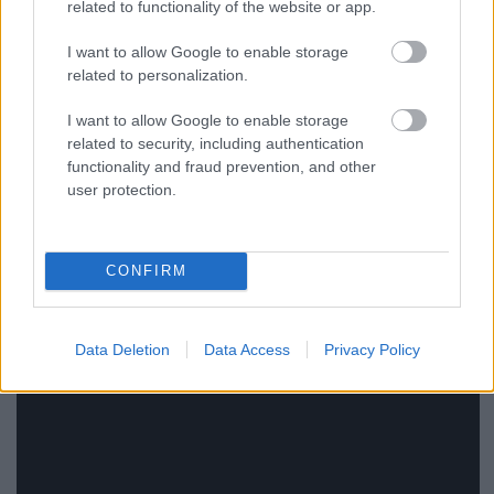
related to functionality of the website or app.
I want to allow Google to enable storage
[SDCC 2022]: John Wick: Chapter 4 -
related to personalization.
teaser trailer
I want to allow Google to enable storage
related to security, including authentication
dvdnews
•
2022. július 23.
functionality and fraud prevention, and other
user protection.
Tervezett bemutató (USA): 2023. március 24.
CONFIRM
Data Deletion
Data Access
Privacy Policy