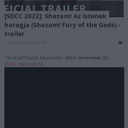
[SDCC 2022]: Shazam! Az istenek
haragja (Shazam! Fury of the Gods) -
trailer
dvdnews
•
2022. július 23.
Tervezett hazai bemutató:
2022. december 22.
2023. március 16.