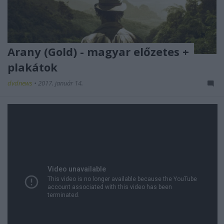
Arany (Gold) - magyar előzetes +
plakátok
dvdnews
•
2017. január 14.