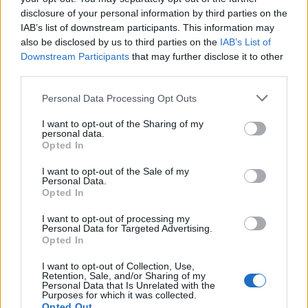
Az Oscar-díjas Steven Spielberg rendezésében és a
disclosure of your personal information by third parties on the
Pulitzer- illetve Tony-díjas Tony Kushner írásában
IAB’s list of downstream participants. This information may
készült West Side Story a könyörtelen ...
also be disclosed by us to third parties on the
IAB’s List of
Downstream Participants
that may further disclose it to other
third parties.
Please note that this website/app uses one or more Google
Personal Data Processing Opt Outs
services and may gather and store information including but
not limited to your visit or usage behaviour. You may click to
I want to opt-out of the Sharing of my
personal data.
grant or deny consent to Google and its third-party tags to
Opted In
use your data for below specified purposes in below Google
consent section.
I want to opt-out of the Sale of my
Personal Data.
Opted In
I want to opt-out of processing my
Personal Data for Targeted Advertising.
Opted In
I want to opt-out of Collection, Use,
Retention, Sale, and/or Sharing of my
West Side Story - teaser trailer +
Personal Data that Is Unrelated with the
Purposes for which it was collected.
plakát
Opted Out