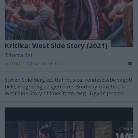
Kritika: West Side Story (2021)
Táncra fel!
Imre Máté
•
2021. december 14.
Steven Spielberg ezúttal musical rendezésébe vágott
bele, mégpedig az igen híres Brodway-darabot, a
West Side Story
t
filmesítette meg
.
Ugyan Jerome ...