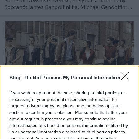
Saints of Newark
előzetese, melyben a fiatal Tony
Sopranót
James Gandolfini
fia,
Michael Gandolfini
...
Blog -
Do Not Process My Personal Information
If you wish to opt-out of the sale, sharing to third parties, or
processing of your personal or sensitive information for
targeted advertising by us, please use the below opt-out
section to confirm your selection. Please note that after your
West Side Story - magyar előzetes
opt-out request is processed you may continue seeing
interest-based ads based on personal information utilized by
dvdnews
•
2021. május 26.
us or personal information disclosed to third parties prior to
your opt-out. You may separately opt-out of the further