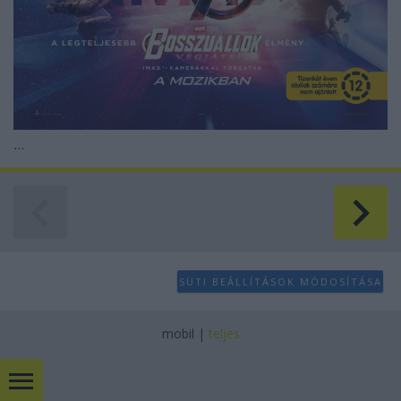
...
SÜTI BEÁLLÍTÁSOK MÓDOSÍTÁSA
mobil
|
teljes