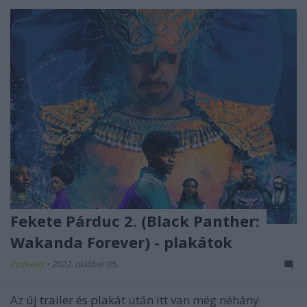
Fekete Párduc 2. (Black Panther:
Wakanda Forever) - plakátok
dvdnews
•
2022. október 05.
Az
új trailer és plakát
után itt van még néhány