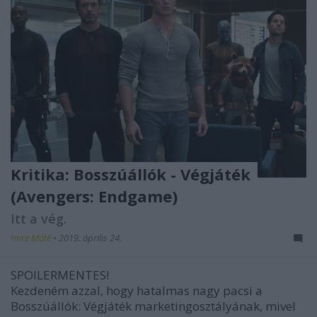
Kritika: Bosszúállók - Végjáték
(Avengers: Endgame)
Itt a vég.
Imre Máté
•
2019. április 24.
SPOILERMENTES!
Kezdeném azzal, hogy hatalmas nagy pacsi a
Bosszúállók: Végjáték
marketingosztályának, mivel