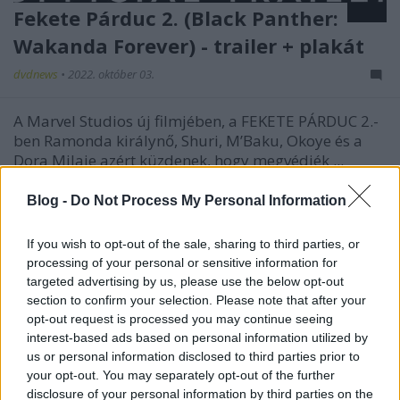
Fekete Párduc 2. (Black Panther:
Wakanda Forever) - trailer + plakát
dvdnews
•
2022. október 03.
A Marvel Studios új filmjében, a FEKETE PÁRDUC 2.-
ben Ramonda királynő, Shuri, M’Baku, Okoye és a
Dora Milaje azért küzdenek, hogy megvédjék ...
Blog -
Do Not Process My Personal Information
If you wish to opt-out of the sale, sharing to third parties, or
processing of your personal or sensitive information for
targeted advertising by us, please use the below opt-out
section to confirm your selection. Please note that after your
opt-out request is processed you may continue seeing
interest-based ads based on personal information utilized by
us or personal information disclosed to third parties prior to
your opt-out. You may separately opt-out of the further
disclosure of your personal information by third parties on the