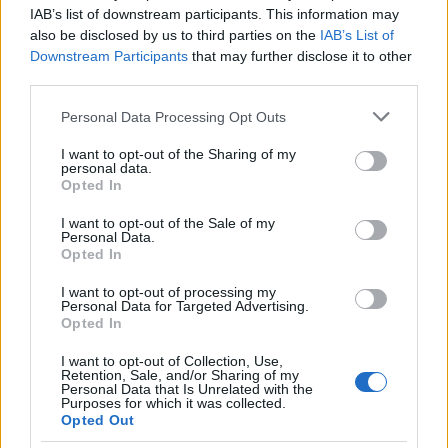
IAB’s list of downstream participants. This information may
also be disclosed by us to third parties on the
IAB’s List of
Downstream Participants
that may further disclose it to other
third parties.
Fekete Párduc 2. (Black Panther:
Wakanda Forever) - magyar előzetes
Please note that this website/app uses one or more Google
Personal Data Processing Opt Outs
services and may gather and store information including but
+ plakát
not limited to your visit or usage behaviour. You may click to
I want to opt-out of the Sharing of my
personal data.
grant or deny consent to Google and its third-party tags to
dvdnews
•
2022. augusztus 11.
Opted In
use your data for below specified purposes in below Google
consent section.
I want to opt-out of the Sale of my
A Marvel Studios új filmjében, a FEKETE PÁRDUC 2.-
Personal Data.
ben Ramonda királynő, Shuri, M’Baku, Okoye és a
Opted In
Dora Milaje azért küzdenek, hogy megvédjék ...
I want to opt-out of processing my
Personal Data for Targeted Advertising.
Opted In
I want to opt-out of Collection, Use,
Retention, Sale, and/or Sharing of my
Personal Data that Is Unrelated with the
Purposes for which it was collected.
Opted Out