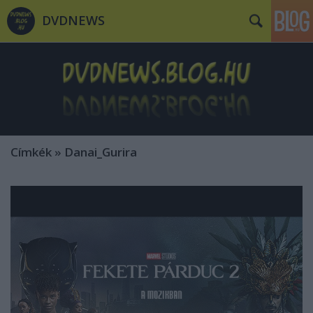
DVDNEWS
Címkék
»
Danai_Gurira