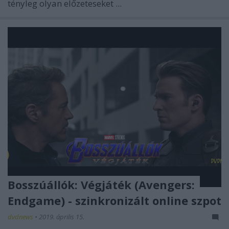
tényleg olyan előzeteseket ...
Bosszúállók: Végjáték (Avengers:
Endgame) - szinkronizált online szpot
dvdnews
•
2019. április 15.