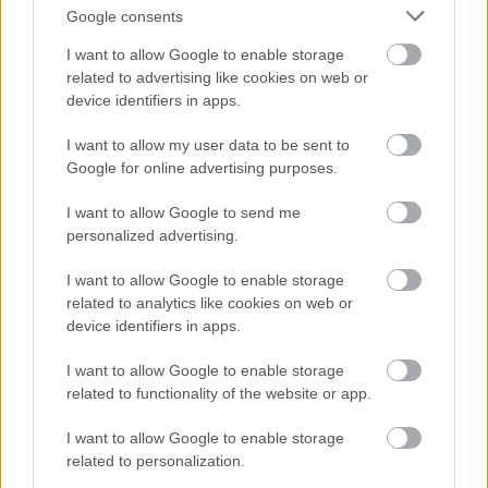
Google consents
I want to allow Google to enable storage
related to advertising like cookies on web or
device identifiers in apps.
I want to allow my user data to be sent to
Google for online advertising purposes.
[SDCC 2022]: Fekete Párduc 2. (Black
I want to allow Google to send me
Panther: Wakanda Forever) - teaser
personalized advertising.
trailer + plakát
I want to allow Google to enable storage
dvdnews
•
2022. július 24.
related to analytics like cookies on web or
device identifiers in apps.
Hazai bemutató: 2022. november 10.
I want to allow Google to enable storage
related to functionality of the website or app.
I want to allow Google to enable storage
related to personalization.