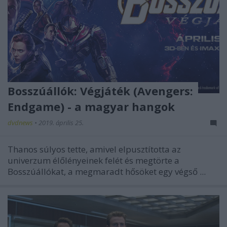
Bosszúállók: Végjáték (Avengers:
Endgame) - a magyar hangok
dvdnews
•
2019. április 25.
Thanos súlyos tette, amivel elpusztította az
univerzum élőlényeinek felét és megtörte a
Bosszúállókat, a megmaradt hősöket egy végső ...