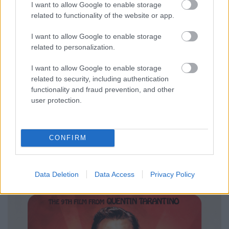
I want to allow Google to enable storage
related to functionality of the website or app.
I want to allow Google to enable storage
related to personalization.
I want to allow Google to enable storage
related to security, including authentication
functionality and fraud prevention, and other
user protection.
Volt egyszer egy... Hollywood (Once
Upon a Time in Hollywood) - plakát
CONFIRM
dvdnews
•
2019. június 11.
Data Deletion
Data Access
Privacy Policy
Hazai bemutató: 2019. augusztus 8.