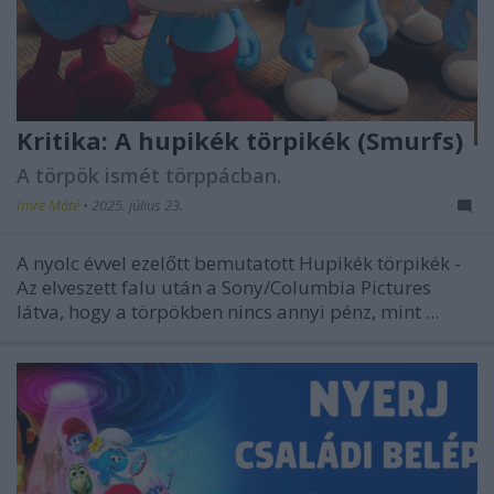
Kritika: A hupikék törpikék (Smurfs)
A törpök ismét törppácban.
Imre Máté
•
2025. július 23.
A nyolc évvel ezelőtt bemutatott
Hupikék törpikék -
Az elveszett falu
után a Sony/Columbia Pictures
látva, hogy a törpökben nincs annyi pénz, mint ...