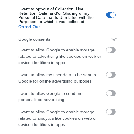
I want to opt-out of Collection, Use,
Retention, Sale, and/or Sharing of my
Personal Data that Is Unrelated with the
Purposes for which it was collected.
Opted Out
Volt egyszer egy... Hollywood (Once
Google consents
Upon a Time in Hollywood) - a
I want to allow Google to enable storage
magyar hangok
related to advertising like cookies on web or
device identifiers in apps.
dvdnews
•
2019. augusztus 13.
I want to allow my user data to be sent to
1
969, Los Angeles. Egy munka nélkül maradt,
Google for online advertising purposes.
western tévésorozatából kikerült, munkanélküli
színész (
Leonardo DiCaprio
) és jó barátja, ...
I want to allow Google to send me
personalized advertising.
I want to allow Google to enable storage
related to analytics like cookies on web or
device identifiers in apps.