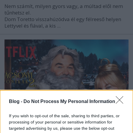
Nem számít, milyen gyors vagy, a múltad elől nem
tűnhetsz el.
Dom Toretto visszahúzódva él egy félreeső helyen
Lettyvel és fiával, a kis ...
Blog -
Do Not Process My Personal Information
If you wish to opt-out of the sale, sharing to third parties, or
processing of your personal or sensitive information for
targeted advertising by us, please use the below opt-out
Karácsonyi krónikák: Második rész