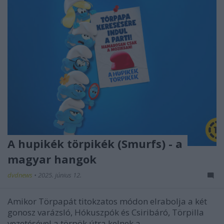
A hupikék törpikék (Smurfs) - a
magyar hangok
dvdnews
•
2025. június 12.
Amikor Törpapát titokzatos módon elrabolja a két
gonosz varázsló, Hókuszpók és Csiribáró, Törpilla
vezetésével a törpök útra kelnek a ...