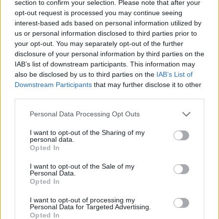
section to confirm your selection. Please note that after your
(The Christmas Chronicles 2) -
opt-out request is processed you may continue seeing
interest-based ads based on personal information utilized by
szinkronizált + feliratos előzetes +
us or personal information disclosed to third parties prior to
plakát
your opt-out. You may separately opt-out of the further
disclosure of your personal information by third parties on the
dvdnews
•
2020. október 19.
IAB’s list of downstream participants. This information may
also be disclosed by us to third parties on the
IAB’s List of
Két év telt el azóta, hogy Kate (Darby Camp) és Teddy
Downstream Participants
that may further disclose it to other
Pierce (Judah Lewis) megmentette a karácsonyt, és
third parties.
sok változás történt. Kate, az immár ...
Please note that this website/app uses one or more Google
Personal Data Processing Opt Outs
services and may gather and store information including but
not limited to your visit or usage behaviour. You may click to
I want to opt-out of the Sharing of my
personal data.
grant or deny consent to Google and its third-party tags to
Opted In
use your data for below specified purposes in below Google
consent section.
I want to opt-out of the Sale of my
Personal Data.
Opted In
I want to opt-out of processing my
Personal Data for Targeted Advertising.
Opted In