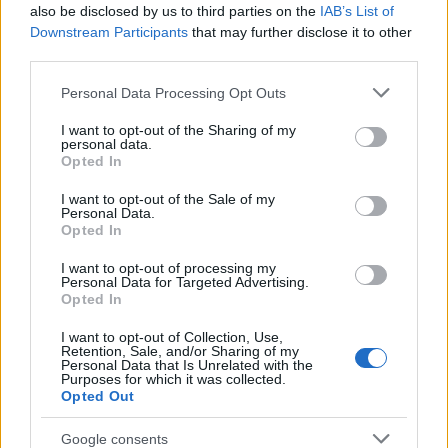
also be disclosed by us to third parties on the
IAB’s List of
Downstream Participants
that may further disclose it to other
third parties.
Please note that this website/app uses one or more Google
Personal Data Processing Opt Outs
services and may gather and store information including but
not limited to your visit or usage behaviour. You may click to
I want to opt-out of the Sharing of my
personal data.
grant or deny consent to Google and its third-party tags to
Opted In
use your data for below specified purposes in below Google
consent section.
Mission: Impossible - Leszámolás -
I want to opt-out of the Sale of my
Personal Data.
Első Rész (Mission: Impossible - Dead
Opted In
Reckoning Part One) - végső trailer
I want to opt-out of processing my
Personal Data for Targeted Advertising.
dvdnews
•
2023. július 10.
Opted In
I want to opt-out of Collection, Use,
Ethan Hunt (Tom Cruise) és az IMF csapata az eddigi
Retention, Sale, and/or Sharing of my
Personal Data that Is Unrelated with the
legveszélyesebb küldetésükbe vágnak bele: meg kell
Purposes for which it was collected.
találniuk egy félelmetes, az egész ...
Opted Out
Google consents