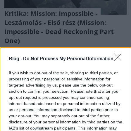
Kritika: Mission: Impossible -
Leszámolás - Első rész (Mission:
Impossible - Dead Reckoning Part
One)
Lehetetlen küldetések halmaza.
Imre Máté
•
2023. július 16.
Blog -
Do Not Process My Personal Information
A
Mission: Impossible - Leszámolás - Első rész
t két
If you wish to opt-out of the sale, sharing to third parties, or
aspektusból fogom kivesézni jelen írásom során,
processing of your personal or sensitive information for
ugyanis így tudom a legjobban átadni azt az ...
targeted advertising by us, please use the below opt-out
section to confirm your selection. Please note that after your
opt-out request is processed you may continue seeing
interest-based ads based on personal information utilized by
us or personal information disclosed to third parties prior to
your opt-out. You may separately opt-out of the further
disclosure of your personal information by third parties on the
IAB’s list of downstream participants. This information may