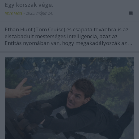
Egy korszak vége.
Imre Máté
•
2025. május 24.
Ethan Hunt (Tom Cruise) és csapata továbbra is az
elszabadult mesterséges intelligencia, azaz az
Entitás nyomában van, hogy megakadályozzák az ...