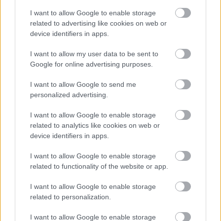
I want to allow Google to enable storage
related to advertising like cookies on web or
device identifiers in apps.
I want to allow my user data to be sent to
Google for online advertising purposes.
I want to allow Google to send me
personalized advertising.
I want to allow Google to enable storage
related to analytics like cookies on web or
device identifiers in apps.
Mission: Impossible - Leszámolás -
I want to allow Google to enable storage
Első Rész (Mission: Impossible - Dead
related to functionality of the website or app.
Reckoning Part One) - a magyar
I want to allow Google to enable storage
hangok
related to personalization.
dvdnews
•
2023. július 05.
I want to allow Google to enable storage