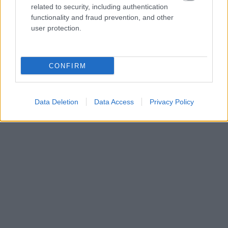
related to security, including authentication
Ethan Hunt (Tom Cruise) és az IMF csapata az eddigi
functionality and fraud prevention, and other
legveszélyesebb küldetésükbe vágnak bele: meg kell
user protection.
találniuk egy félelmetes, az egész ...
CONFIRM
Data Deletion
Data Access
Privacy Policy