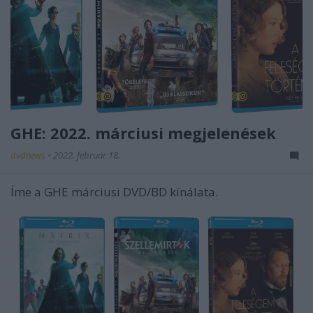
GHE: 2022. márciusi megjelenések
dvdnews
•
2022. február 18.
Íme a GHE márciusi DVD/BD kínálata.