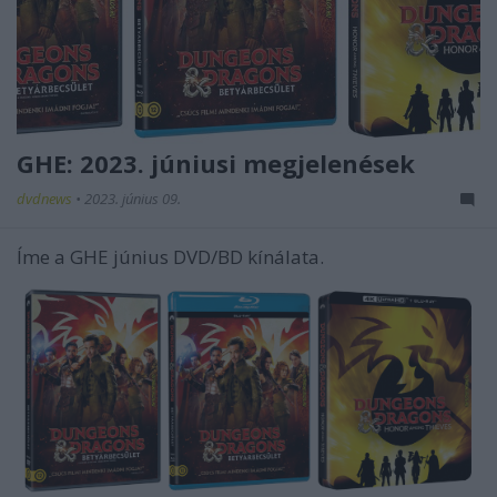
GHE: 2023. júniusi megjelenések
dvdnews
•
2023. június 09.
Íme a GHE június DVD/BD kínálata.