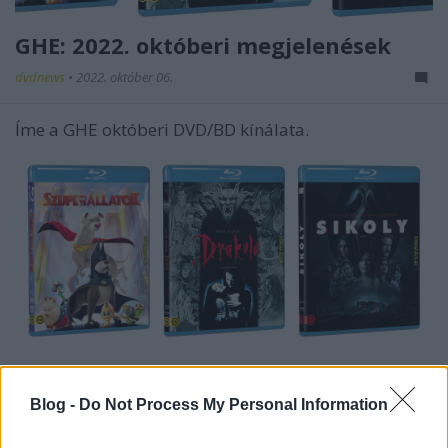
GHE: 2022. októberi megjelenések
dvdnews
•
2022. október 06.
Íme a GHE októberi DVD/BD kínálata.
...
Blog -
Do Not Process My Personal Information