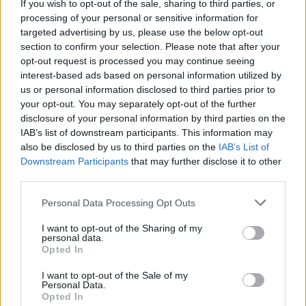
If you wish to opt-out of the sale, sharing to third parties, or
processing of your personal or sensitive information for
targeted advertising by us, please use the below opt-out
section to confirm your selection. Please note that after your
opt-out request is processed you may continue seeing
interest-based ads based on personal information utilized by
us or personal information disclosed to third parties prior to
your opt-out. You may separately opt-out of the further
disclosure of your personal information by third parties on the
IAB’s list of downstream participants. This information may
also be disclosed by us to third parties on the
IAB’s List of
Downstream Participants
that may further disclose it to other
third parties.
GHE: 2022. augusztusi-szeptemberi
Please note that this website/app uses one or more Google
Personal Data Processing Opt Outs
megjelenések
services and may gather and store information including but
not limited to your visit or usage behaviour. You may click to
I want to opt-out of the Sharing of my
dvdnews
•
2022. augusztus 20.
personal data.
grant or deny consent to Google and its third-party tags to
Opted In
use your data for below specified purposes in below Google
Íme a GHE augusztusi és szeptemberi DVD/BD
consent section.
I want to opt-out of the Sale of my
kínálata.
Personal Data.
Opted In