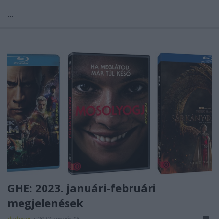
...
GHE: 2023. januári-februári
megjelenések
dvdnews
•
2023. január 16.