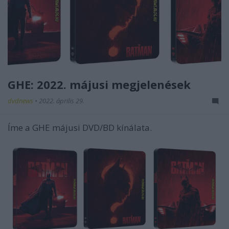
GHE: 2022. májusi megjelenések
dvdnews
•
2022. április 29.
Íme a GHE májusi DVD/BD kínálata.