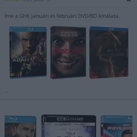
Íme a GHE januári és februári DVD/BD kínálata.
...