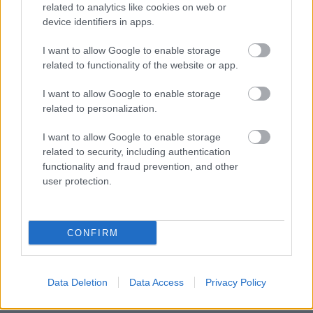
related to analytics like cookies on web or
device identifiers in apps.
I want to allow Google to enable storage
related to functionality of the website or app.
GHE: 2022. júliusi megjelenések
I want to allow Google to enable storage
related to personalization.
dvdnews
•
2022. július 07.
I want to allow Google to enable storage
Íme a GHE júliusi DVD/BD kínálata.
related to security, including authentication
functionality and fraud prevention, and other
user protection.
CONFIRM
Data Deletion
Data Access
Privacy Policy