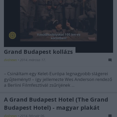
Grand Budapest kollázs
dvdnews
•
2014. március 17.
– Csináltam egy Kelet-Európa legnagyobb slágerei
gyűjteményt! – így jellemezte
Wes Anderson
rendező
a Berlini Filmfesztivál zsűrijének ...
A Grand Budapest Hotel (The Grand
Budapest Hotel) - magyar plakát
dvdnews
•
2014. február 06.