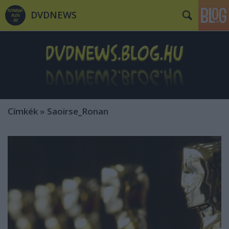
DVDNEWS
Címkék
»
Saoirse_Ronan