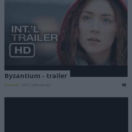
Byzantium - trailer
dvdnews
•
2013. február 02.