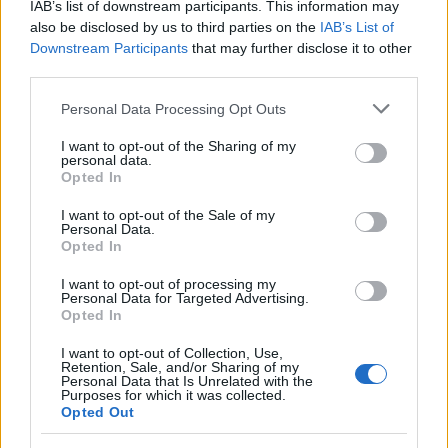
IAB’s list of downstream participants. This information may
ide
kattintva tekinthető meg.
also be disclosed by us to third parties on the
IAB’s List of
Downstream Participants
that may further disclose it to other
third parties.
Please note that this website/app uses one or more Google
Personal Data Processing Opt Outs
services and may gather and store information including but
not limited to your visit or usage behaviour. You may click to
I want to opt-out of the Sharing of my
personal data.
grant or deny consent to Google and its third-party tags to
Opted In
use your data for below specified purposes in below Google
consent section.
I want to opt-out of the Sale of my
Personal Data.
Opted In
I want to opt-out of processing my
Personal Data for Targeted Advertising.
Opted In
I want to opt-out of Collection, Use,
Retention, Sale, and/or Sharing of my
Personal Data that Is Unrelated with the
Purposes for which it was collected.
Opted Out