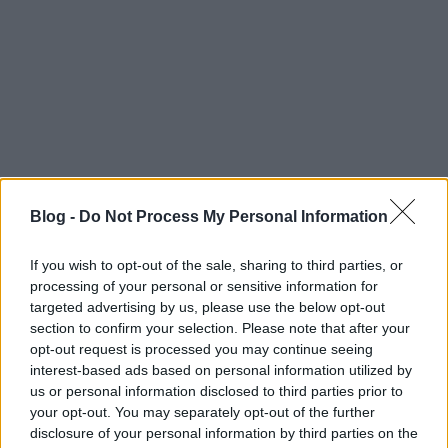
Blog -
Do Not Process My Personal Information
...
If you wish to opt-out of the sale, sharing to third parties, or
processing of your personal or sensitive information for
A Grand Budapest Hotel (The Grand
targeted advertising by us, please use the below opt-out
Budapest Hotel) - magyar plakát és
section to confirm your selection. Please note that after your
opt-out request is processed you may continue seeing
mozgó plakát
interest-based ads based on personal information utilized by
us or personal information disclosed to third parties prior to
dvdnews
•
2013. december 14.
your opt-out. You may separately opt-out of the further
disclosure of your personal information by third parties on the
Wes Anderson legújabb filmjének magyar előzetese