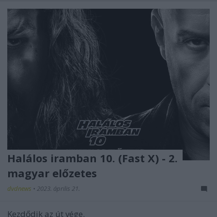
Halálos iramban 10. (Fast X) - 2.
magyar előzetes
dvdnews
•
2023. április 21.
Kezdődik az út vége.