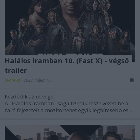
Halálos iramban 10. (Fast X) - végső
trailer
dvdnews
•
2023. május 17.
Kezdődik az út vége.
A
Halálos iramban
saga tizedik része vezeti be a
záró fejezeteit a mozitörténet egyik leghíresebb és ...