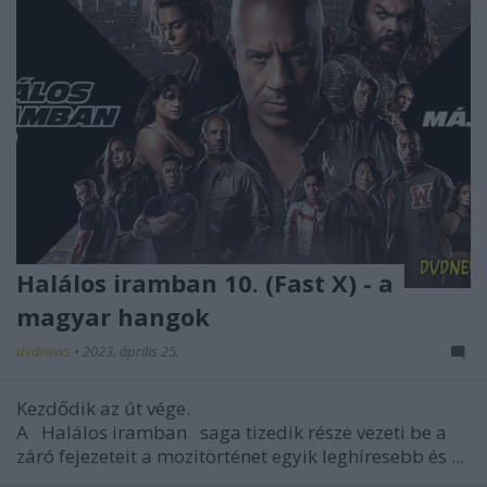
Halálos iramban 10. (Fast X) - a
magyar hangok
dvdnews
•
2023. április 25.
Kezdődik az út vége.
A
Halálos iramban
saga tizedik része vezeti be a
záró fejezeteit a mozitörténet egyik leghíresebb és ...