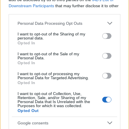
dvdnews
•
2023. április 03.
Downstream Participants
that may further disclose it to other
third parties.
A film magyar előzeteseit
itt
és
itt
találod. Hazai
Please note that this website/app uses one or more Google
bemutató: 2023. május 4.
Personal Data Processing Opt Outs
services and may gather and store information including but
not limited to your visit or usage behaviour. You may click to
I want to opt-out of the Sharing of my
personal data.
grant or deny consent to Google and its third-party tags to
Opted In
use your data for below specified purposes in below Google
consent section.
I want to opt-out of the Sale of my
Personal Data.
Opted In
I want to opt-out of processing my
Personal Data for Targeted Advertising.
Opted In
I want to opt-out of Collection, Use,
Retention, Sale, and/or Sharing of my
Personal Data that Is Unrelated with the
Purposes for which it was collected.
Opted Out
Google consents