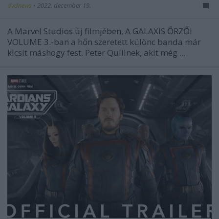
dvdnews
•
2022. december 19.
A Marvel Studios új filmjében, A GALAXIS ŐRZŐI
VOLUME 3.-ban a hőn szeretett különc banda már
kicsit máshogy fest. Peter Quillnek, akit még ...