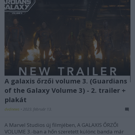
A galaxis őrzői volume 3. (Guardians
of the Galaxy Volume 3) - 2. trailer +
plakát
dvdnews
•
2023. február 13.
A Marvel Studios új filmjében, A GALAXIS ŐRZŐI
VOLUME 3.-ban a hőn szeretett különc banda már