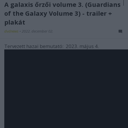
A galaxis őrzői volume 3. (Guardians
of the Galaxy Volume 3) - trailer +
plakát
dvdnews
•
2022. december 02.
Tervezett hazai bemutató:
2023. május 4.