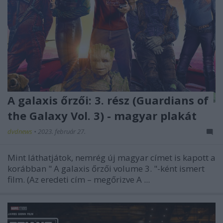
A galaxis őrzői: 3. rész (Guardians of
the Galaxy Vol. 3) - magyar plakát
dvdnews
•
2023. február 27.
Mint láthatjátok, nemrég új magyar címet is kapott a
korábban "
A galaxis őrzői volume 3.
"-ként ismert
film. (Az eredeti cím – megőrizve
A ...