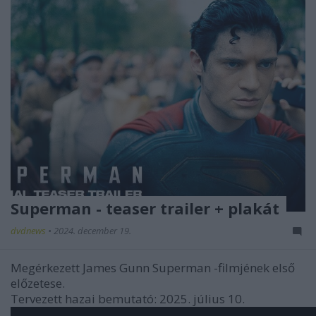
Superman - teaser trailer + plakát
dvdnews
•
2024. december 19.
Megérkezett
James Gunn
Superman
-filmjének első
előzetese.
Tervezett hazai bemutató: 2025. július 10.