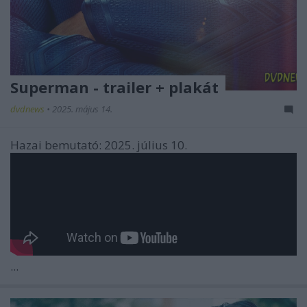
Superman - trailer + plakát
dvdnews
•
2025. május 14.
Hazai bemutató: 2025. július 10.
...