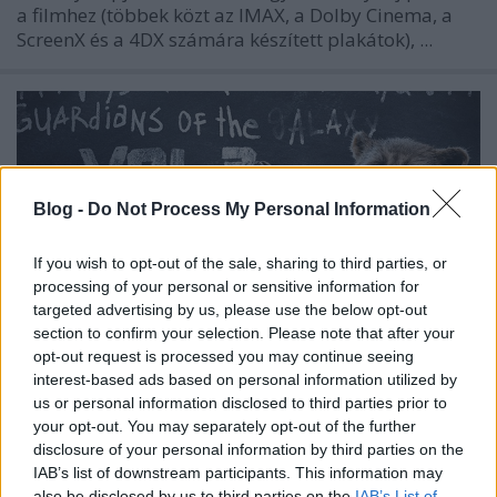
a filmhez (többek közt az IMAX, a Dolby Cinema, a
ScreenX és a 4DX számára készített plakátok), ...
Blog -
Do Not Process My Personal Information
If you wish to opt-out of the sale, sharing to third parties, or
processing of your personal or sensitive information for
targeted advertising by us, please use the below opt-out
section to confirm your selection. Please note that after your
opt-out request is processed you may continue seeing
interest-based ads based on personal information utilized by
us or personal information disclosed to third parties prior to
A galaxis őrzői: 3. rész (Guardians of
your opt-out. You may separately opt-out of the further
disclosure of your personal information by third parties on the
the Galaxy Vol. 3) - plakátok
IAB’s list of downstream participants. This information may
also be disclosed by us to third parties on the
IAB’s List of