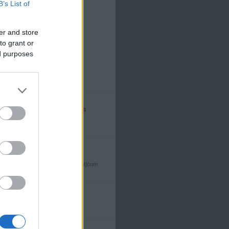
B’s List of
er and store
to grant or
ed purposes
E-mail
dvdnewshu[kukac]gmail[pont]com