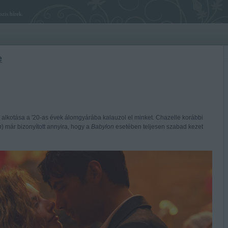
zis hírek.
e
lkotása a '20-as évek álomgyárába kalauzol el minket. Chazelle korábbi
h
) már bizonyított annyira, hogy a
Babylon
esetében teljesen szabad kezet