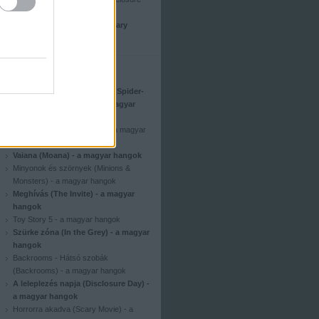
Day)
Kritika: Horrorra akadva (Scary
Movie)
Szinkron
Pókember - Vadonatúj nap (Spider-
Man: Brand New Day) - a magyar
hangok
Odüsszeia (The Odyssey) - a magyar
hangok
Vaiana (Moana) - a magyar hangok
Minyonok és szörnyek (Minions &
Monsters) - a magyar hangok
Meghívás (The Invite) - a magyar
hangok
Toy Story 5 - a magyar hangok
Szürke zóna (In the Grey) - a magyar
hangok
Backrooms - Hátsó szobák
(Backrooms) - a magyar hangok
A leleplezés napja (Disclosure Day) -
a magyar hangok
Horrorra akadva (Scary Movie) - a