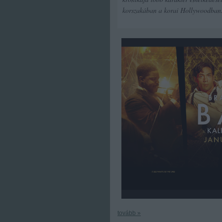
korszakában a korai Hollywoodban
tovább »