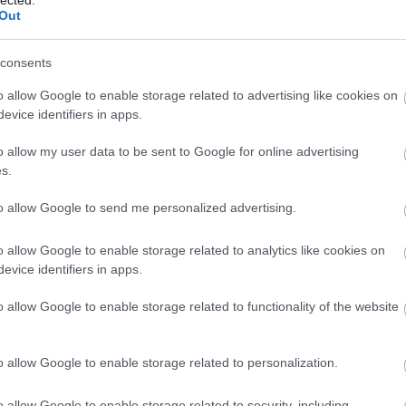
Out
noszok nagy találkozója a film, amely a szuperlátványos akciójelenetek
ülönbözteti Pókembert az összes társától: a szellemes, lazán szórakoztató
consents
hangulatot.
o allow Google to enable storage related to advertising like cookies on
evice identifiers in apps.
o allow my user data to be sent to Google for online advertising
s.
to allow Google to send me personalized advertising.
o allow Google to enable storage related to analytics like cookies on
evice identifiers in apps.
o allow Google to enable storage related to functionality of the website
o allow Google to enable storage related to personalization.
o allow Google to enable storage related to security, including