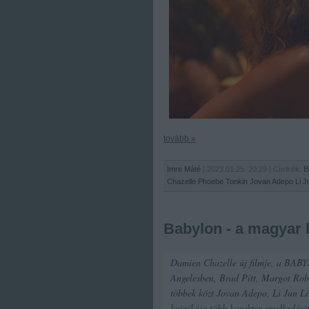
tovább »
Imre Máté
| 2023.01.25. 20:29 | Címkék:
B
Chazelle
Phoebe Tonkin
Jovan Adepo
Li J
Babylon - a magyar
Damien Chazelle új filmje, a BABYL
Angelesben, Brad Pitt, Margot Robbi
többek közt Jovan Adepo, Li Jun Li 
krónikája több karakter emelkedését