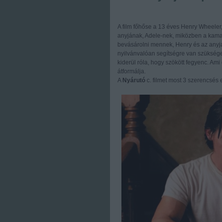
A film főhőse a 13 éves Henry Wheeler, 
anyjának, Adele-nek, miközben a kamas
bevásárolni mennek, Henry és az anyja
nyilvánvalóan segítségre van szükség
kiderül róla, hogy szökött fegyenc. Am
átformálja.
A
Nyárutó
c. filmet most 3 szerencsés 