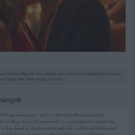
rad Pitt
Olivia Wilde
UIP
Tobey Maguire
Jean Smart
Margot Robbie
Babylon
Damien
un Li
Diego Calva
Jimmy Ortega
JC Currais
|
 hangok
ON egy eredeti eposz, mely az 1920-as években játszódik Los
e és Diego Calva főszereplésével, és a szereplőgárdát színesíti még
és Jean Smart is. A túlméretezett ambíciók és elképesztő különcségek
 és bukását követi nyomon a féktelen dekadencia és züllöttség