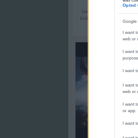
Opted 
Ismerős szuperhősök és szupergo
közben is szállítja azt, ami megk
Google 
I want t
web or d
I want t
purpose
I want 
I want t
web or d
I want t
or app.
I want t
I want t