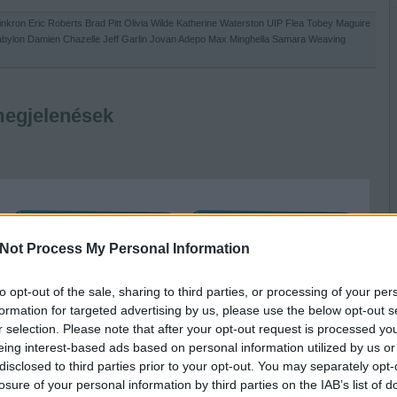
inkron
Eric Roberts
Brad Pitt
Olivia Wilde
Katherine Waterston
UIP
Flea
Tobey Maguire
abylon
Damien Chazelle
Jeff Garlin
Jovan Adepo
Max Minghella
Samara Weaving
 megjelenések
Not Process My Personal Information
to opt-out of the sale, sharing to third parties, or processing of your per
formation for targeted advertising by us, please use the below opt-out s
r selection. Please note that after your opt-out request is processed y
eing interest-based ads based on personal information utilized by us or
disclosed to third parties prior to your opt-out. You may separately opt-
losure of your personal information by third parties on the IAB’s list of