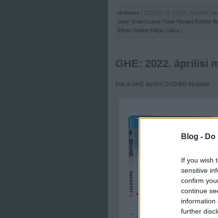
dvdnews
| 2023.01.16. 17:04 | Címkék:
sz
Jean Smart
Lukas Haas
Margot Robbie
B
Ethan Suplee
Diego Calva
|
GHE: 2022. áprilisi
Íme a GHE áprilisi DVD/BD kínálata.
Blog -
Do 
If you wish 
sensitive in
confirm you
continue se
information 
further disc