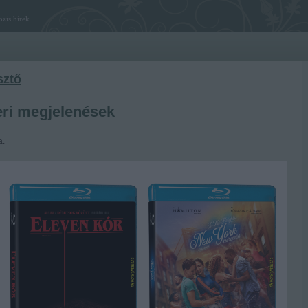
zis hírek.
sztő
ri megjelenések
a.