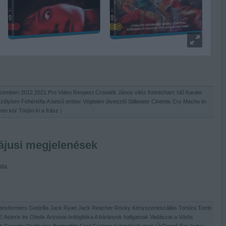
cemberi
2012
2021
Pro Video
Respect
Croodék
János vitéz
Ketrecharc
Idő
Karate
szélyben
Fehérlófia
A belső ember
Végtelen útvesztő
Stillwater
Cinemix
Cry Macho
In
ven kór
Törjön ki a frász
|
ájusi megjelenések
ta.
ansformers
Godzilla
Jack Ryan
Jack Reacher
Rocky
Kényszerleszállás
Tortúra
Tomb
E
Asterix és Obelix
Arizonai ördögfióka
A bárányok hallgatnak
Vadászat a Vörös