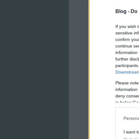
Blog -
Do 
If you wish 
sensitive in
confirm you
continue se
information 
further disc
participants
Downstream 
Please note
information 
deny consent
in below Go
Persona
I want t