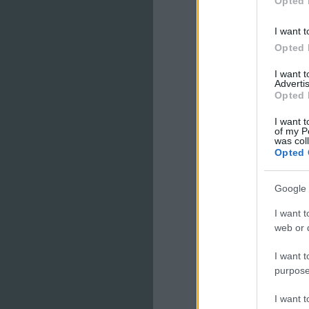
Opted 
I want t
Opted 
I want 
Advertis
Opted 
I want t
of my P
was col
Opted 
Google 
I want t
web or d
I want t
purpose
I want 