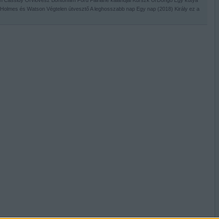
h Cassidy
Orvlövész
Bontonfilm
Ford Fairlane kalandjai
Kurszk
ŰrDongó
Egy kutya
Holmes és Watson
Végtelen útvesztő
A leghosszabb nap
Egy nap (2018)
Király ez a