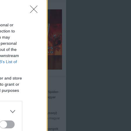
sonal or
ection to
ou may
 personal
out of the
 downstream
B’s List of
er and store
Friss
to grant or
ed purposes
Pókember - Vadonatúj nap (Spider-
Man: Brand New Day) - a magyar
hangok
Kritika: Motor City
Kritika: Odüsszeia (The Odyssey)
Odüsszeia (The Odyssey) - a magyar
hangok
Vaiana (Moana) - a magyar hangok