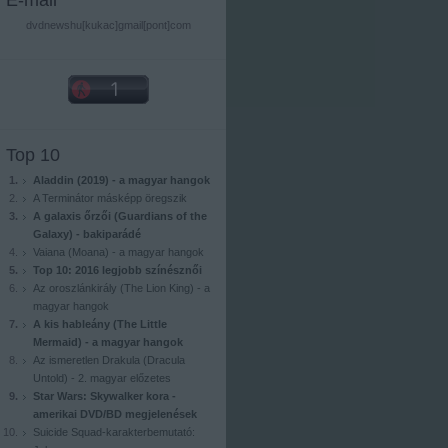
E-mail
dvdnewshu[kukac]gmail[pont]com
Top 10
Aladdin (2019) - a magyar hangok
A Terminátor másképp öregszik
A galaxis őrzői (Guardians of the
Galaxy) - bakiparádé
Vaiana (Moana) - a magyar hangok
Top 10: 2016 legjobb színésznői
Az oroszlánkirály (The Lion King) - a
magyar hangok
A kis hableány (The Little
Mermaid) - a magyar hangok
Az ismeretlen Drakula (Dracula
Untold) - 2. magyar előzetes
Star Wars: Skywalker kora -
amerikai DVD/BD megjelenések
Suicide Squad-karakterbemutató: