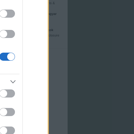
Minyonok és szörnyek (Minions &
Monsters) - a magyar hangok
Meghívás (The Invite) - a magyar
hangok
Kritika: Supergirl (2026)
Toy Story 5 - a magyar hangok
Kritika: A leleplezés napja (Disclosure
Day)