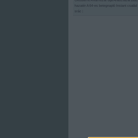
Októberre
A kárhozat útja
Anasztázia
Butc
hazatér
A 64-es betegnapló
Instant család
srác
|