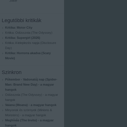
Joker
Legutóbbi kritikák
Kritika: Motor City
Kritika: Odüsszeia (The Odyssey)
Kritika: Supergirl (2026)
Kritika: A leleplezés napja (Disclosure
Day)
Kritika: Horrorra akadva (Scary
Movie)
Szinkron
Pókember - Vadonatúj nap (Spider-
Man: Brand New Day) - a magyar
hangok
Odüsszeia (The Odyssey) - a magyar
hangok
Vaiana (Moana) - a magyar hangok
Minyonok és szörnyek (Minions &
Monsters) - a magyar hangok
Meghívás (The Invite) - a magyar
hangok