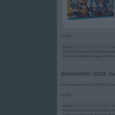
tovább »
dvdnews
| 2021.12.02. 23:52 | Címkék:
de
kölyök
GHE
Mamma Mia
A Sólyom végve
The Heights
A Mitchellék a gépek ellen
Ele
Bontonfilm: 2019. m
Íme a Bontonfilm májusi DVD/BD kínála
tovább »
dvdnews
| 2019.04.18. 20:06 | Címkék:
Tr
Raider
Harcosok klubja
Karate kölyök
GH