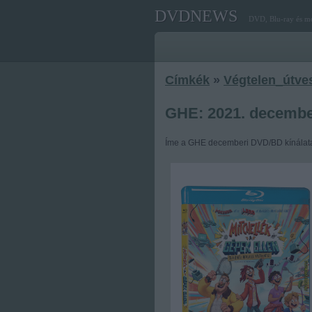
DVDNEWS
DVD, Blu-ray és mo
Címkék
»
Végtelen_útve
GHE: 2021. decembe
Íme a GHE decemberi DVD/BD kínálat