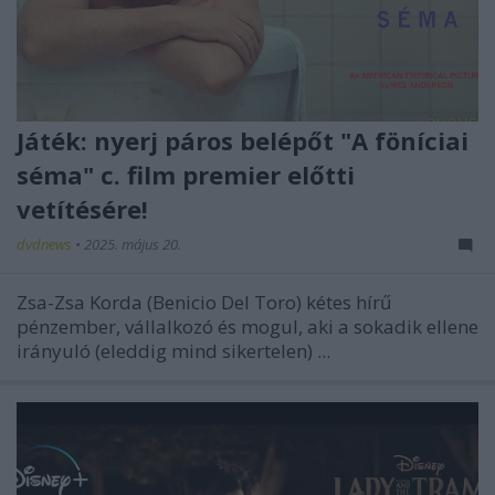
Játék: nyerj páros belépőt "A föníciai
séma" c. film premier előtti
vetítésére!
dvdnews
•
2025. május 20.
Zsa-Zsa Korda (Benicio Del Toro) kétes hírű
pénzember, vállalkozó és mogul, aki a sokadik ellene
irányuló (eleddig mind sikertelen) ...