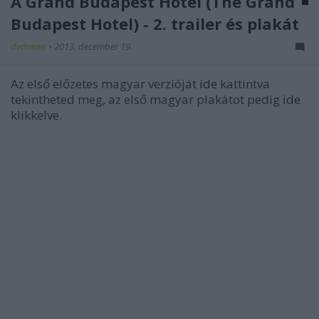
A Grand Budapest Hotel (The Grand
Budapest Hotel) - 2. trailer és plakát
dvdnews
•
2013. december 19.
Az első előzetes magyar verzióját
ide
kattintva
tekintheted meg, az első magyar plakátot pedig
ide
klikkelve.