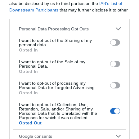
also be disclosed by us to third parties on the
IAB’s List of
Grand Budapest kollázs
Downstream Participants
that may further disclose it to other
third parties.
dvdnews
•
2014. március 17.
Please note that this website/app uses one or more Google
Personal Data Processing Opt Outs
– Csináltam egy Kelet-Európa legnagyobb slágerei
services and may gather and store information including but
gyűjteményt! – így jellemezte
Wes Anderson
rendező
not limited to your visit or usage behaviour. You may click to
I want to opt-out of the Sharing of my
personal data.
a Berlini Filmfesztivál zsűrijének ...
grant or deny consent to Google and its third-party tags to
Opted In
use your data for below specified purposes in below Google
consent section.
I want to opt-out of the Sale of my
A Grand Budapest Hotel (The Grand
Personal Data.
Opted In
Budapest Hotel) - magyar plakát
I want to opt-out of processing my
dvdnews
•
2014. február 06.
Personal Data for Targeted Advertising.
Opted In
Egy magyar plakátot
már láthattatok
(egy mozgó
I want to opt-out of Collection, Use,
poszterrel együtt), most érkezett még egy. A magyar
Retention, Sale, and/or Sharing of my
előzetes pedig
ide
kattintva lelhető fel.
Personal Data that Is Unrelated with the
Purposes for which it was collected.
Opted Out
Google consents