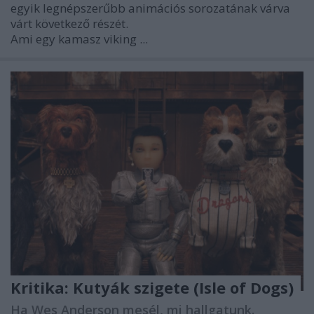
egyik legnépszerűbb animációs sorozatának várva
várt következő részét.
Ami egy kamasz viking ...
Kritika: Kutyák szigete (Isle of Dogs)
Ha Wes Anderson mesél, mi hallgatunk.