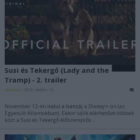
Susi és Tekergő (Lady and the
Tramp) - 2. trailer
dvdnews
•
2019. október 15.
November 12-én
indul a banzáj
a Disney+-on (az
Egyesült Államokban). Ekkor válik elérhetővé többek
közt a
Susi és Tekergő
élőszereplős ...